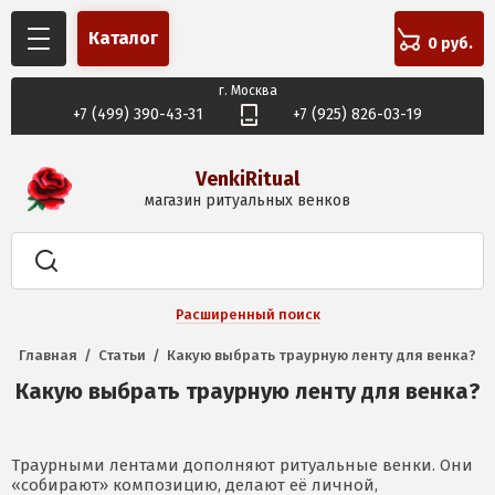
Каталог
0 руб.
г. Москва
+7 (499) 390-43-31
+7 (925) 826-03-19
VenkiRitual
магазин ритуальных венков
Расширенный поиск
Главная
  /  
Статьи
  /  
Какую выбрать траурную ленту для венка?
Какую выбрать траурную ленту для венка?
Траурными лентами дополняют ритуальные венки. Они
«собирают» композицию, делают её личной,